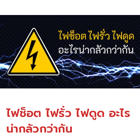
ไฟช็อต ไฟรั่ว ไฟดูด อะไร
น่ากลัวกว่ากัน