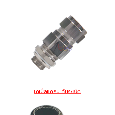
เคเบิ้ลแกลน กันระเบิด