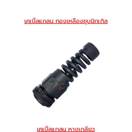
เคเบิ้ลแกลน ทองเหลืองชุบนิกเกิล
เคเบิ้ลแกลน หางเกลียว