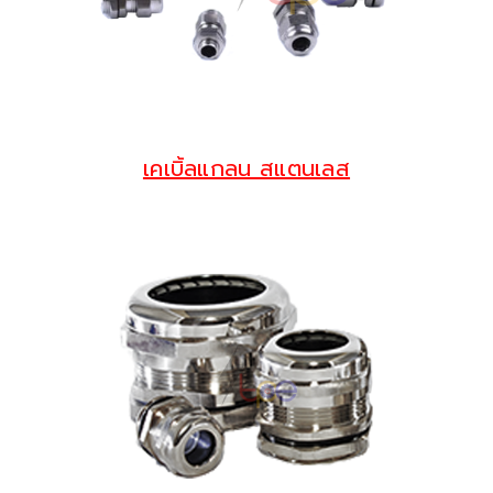
เคเบิ้ลแกลน สแตนเลส