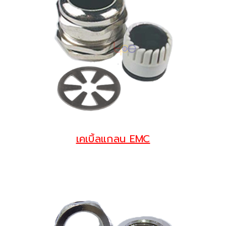
เคเบิ้ลแกลน EMC