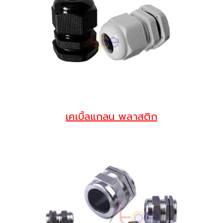
เคเบิ้ลแกลน พลาสติก