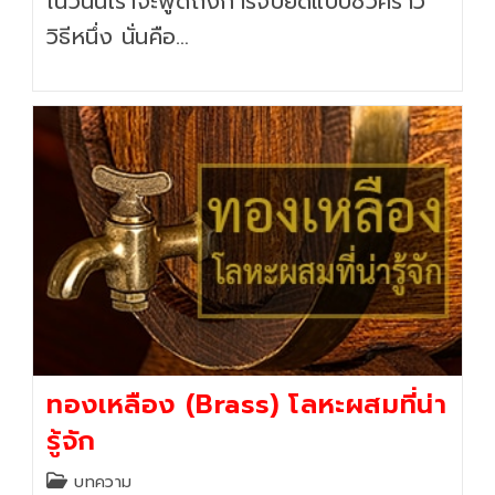
ในวันนี้เราจะพูดถึงการจับยึดแบบชั่วคราว
วิธีหนึ่ง นั่นคือ…
ทองเหลือง (Brass) โลหะผสมที่น่า
รู้จัก
Post
บทความ